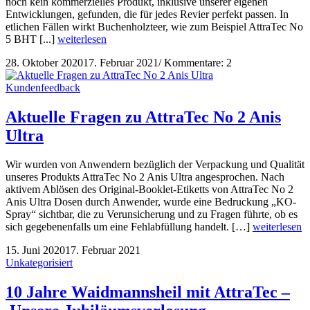
noch kein kommerzielles Produkt, inklusive unserer eigenen
Entwicklungen, gefunden, die für jedes Revier perfekt passen. In
etlichen Fällen wirkt Buchenholzteer, wie zum Beispiel AttraTec No
5 BHT [...]
weiterlesen
28. Oktober 2020
17. Februar 2021
/
Kommentare: 2
Kundenfeedback
Aktuelle Fragen zu AttraTec No 2 Anis
Ultra
Wir wurden von Anwendern bezüglich der Verpackung und Qualität
unseres Produkts AttraTec No 2 Anis Ultra angesprochen. Nach
aktivem Ablösen des Original-Booklet-Etiketts von AttraTec No 2
Anis Ultra Dosen durch Anwender, wurde eine Bedruckung „KO-
Spray“ sichtbar, die zu Verunsicherung und zu Fragen führte, ob es
sich gegebenenfalls um eine Fehlabfüllung handelt. […]
weiterlesen
15. Juni 2020
17. Februar 2021
Unkategorisiert
10 Jahre Waidmannsheil mit AttraTec –