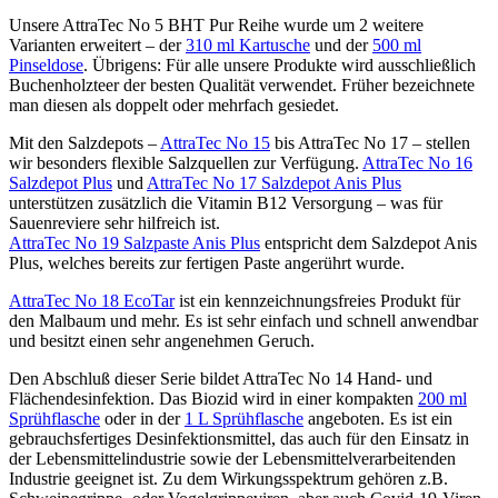
Unsere AttraTec No 5 BHT Pur Reihe wurde um 2 weitere
Varianten erweitert – der
310 ml Kartusche
und der
500 ml
Pinseldose
. Übrigens: Für alle unsere Produkte wird ausschließlich
Buchenholzteer der besten Qualität verwendet. Früher bezeichnete
man diesen als doppelt oder mehrfach gesiedet.
Mit den Salzdepots –
AttraTec No 15
bis AttraTec No 17 – stellen
wir besonders flexible Salzquellen zur Verfügung.
AttraTec No 16
Salzdepot Plus
und
AttraTec No 17 Salzdepot Anis Plus
unterstützen zusätzlich die Vitamin B12 Versorgung – was für
Sauenreviere sehr hilfreich ist.
AttraTec No 19 Salzpaste Anis Plus
entspricht dem Salzdepot Anis
Plus, welches bereits zur fertigen Paste angerührt wurde.
AttraTec No 18 EcoTar
ist ein kennzeichnungsfreies Produkt für
den Malbaum und mehr. Es ist sehr einfach und schnell anwendbar
und besitzt einen sehr angenehmen Geruch.
Den Abschluß dieser Serie bildet AttraTec No 14 Hand- und
Flächendesinfektion. Das Biozid wird in einer kompakten
200 ml
Sprühflasche
oder in der
1 L Sprühflasche
angeboten. Es ist ein
gebrauchsfertiges Desinfektionsmittel, das auch für den Einsatz in
der Lebensmittelindustrie sowie der Lebensmittelverarbeitenden
Industrie geeignet ist. Zu dem Wirkungsspektrum gehören z.B.