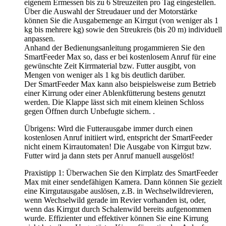
eigenem Ermessen bis zu 6 Streuzeiten pro Tag eingestellen.
Über die Auswahl der Streudauer und der Motorstärke
können Sie die Ausgabemenge an Kirrgut (von weniger als 1
kg bis mehrere kg) sowie den Streukreis (bis 20 m) individuell
anpassen.
Anhand der Bedienungsanleitung progammieren Sie den
SmartFeeder Max so, dass er bei kostenlosem Anruf für eine
gewünschte Zeit Kirrmaterial bzw. Futter ausgibt, von
Mengen von weniger als 1 kg bis deutlich darüber.
Der SmartFeeder Max kann also beispielsweise zum Betrieb
einer Kirrung oder einer Ablenkfütterung bestens genutzt
werden. Die Klappe lässt sich mit einem kleinen Schloss
gegen Öffnen durch Unbefugte sichern. .
Übrigens: Wird die Futterausgabe immer durch einen
kostenlosen Anruf initiiert wird, entspricht der SmartFeeder
nicht einem Kirrautomaten! Die Ausgabe von Kirrgut bzw.
Futter wird ja dann stets per Anruf manuell ausgelöst!
Praxistipp 1: Überwachen Sie den Kirrplatz des SmartFeeder
Max mit einer sendefähigen Kamera. Dann können Sie gezielt
eine Kirrgutausgabe auslösen, z.B. in Wechselwildrevieren,
wenn Wechselwild gerade im Revier vorhanden ist, oder,
wenn das Kirrgut durch Schalenwild bereits aufgenommen
wurde. Effizienter und effektiver können Sie eine Kirrung