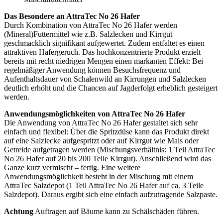
Das Besondere an AttraTec No 26 Hafer
Durch Kombination von AttraTec No 26 Hafer werden
(Mineral)Futtermittel wie z.B. Salzlecken und Kirrgut
geschmacklich signifikant aufgewertet. Zudem entfaltet es einen
attraktiven Hafergeruch. Das hochkonzentrierte Produkt erzielt
bereits mit recht niedrigen Mengen einen markanten Effekt: Bei
regelmäßiger Anwendung können Besuchsfrequenz und
Aufenthaltsdauer von Schalenwild an Kirrungen und Salzlecken
deutlich erhöht und die Chancen auf Jagderfolgt erheblich gesteigert
werden.
Anwendungsmöglichkeiten von AttraTec No 26 Hafer
Die Anwendung von AttraTec No 26 Hafer gestaltet sich sehr
einfach und flexibel: Über die Spritzdüse kann das Produkt direkt
auf eine Salzlecke aufgespritzt oder auf Kirrgut wie Mais oder
Getreide aufgetragen werden (Mischungsverhältnis: 1 Teil AttraTec
No 26 Hafer auf 20 bis 200 Teile Kirrgut). Anschließend wird das
Ganze kurz vermischt – fertig. Eine weitere
Anwendungsmöglichkeit besteht in der Mischung mit einem
AttraTec Salzdepot (1 Teil AttraTec No 26 Hafer auf ca. 3 Teile
Salzdepot). Daraus ergibt sich eine einfach aufzutragende Salzpaste.
Achtung
Auftragen auf Bäume kann zu Schälschäden führen.