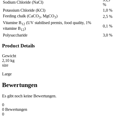
Sodium Chloride (NaCl)
%
Potassium Chloride (KCl)
1,0 %
Feeding chalk (CaCO
, MgCO
)
2,5 %
3
3
Vitamine B
(UV stabilised premix, food quality, 1%
12
0,1 %
vitamine B
)
12
Polysaccharide
3,0 %
Product Details
Gewicht
2,10 kg
size
Large
Bewertungen
Es gibt noch keine Bewertungen.
0
0
Bewertungen
0