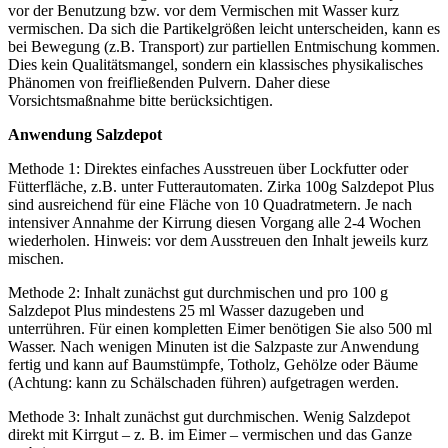
vor der Benutzung bzw. vor dem Vermischen mit Wasser kurz
vermischen. Da sich die Partikelgrößen leicht unterscheiden, kann es
bei Bewegung (z.B. Transport) zur partiellen Entmischung kommen.
Dies kein Qualitätsmangel, sondern ein klassisches physikalisches
Phänomen von freifließenden Pulvern. Daher diese
Vorsichtsmaßnahme bitte berücksichtigen.
Anwendung Salzdepot
Methode 1: Direktes einfaches Ausstreuen über Lockfutter oder
Fütterfläche, z.B. unter Futterautomaten. Zirka 100g Salzdepot Plus
sind ausreichend für eine Fläche von 10 Quadratmetern. Je nach
intensiver Annahme der Kirrung diesen Vorgang alle 2-4 Wochen
wiederholen. Hinweis: vor dem Ausstreuen den Inhalt jeweils kurz
mischen.
Methode 2: Inhalt zunächst gut durchmischen und pro 100 g
Salzdepot Plus mindestens 25 ml Wasser dazugeben und
unterrühren. Für einen kompletten Eimer benötigen Sie also 500 ml
Wasser. Nach wenigen Minuten ist die Salzpaste zur Anwendung
fertig und kann auf Baumstümpfe, Totholz, Gehölze oder Bäume
(Achtung: kann zu Schälschaden führen) aufgetragen werden.
Methode 3: Inhalt zunächst gut durchmischen. Wenig Salzdepot
direkt mit Kirrgut – z. B. im Eimer – vermischen und das Ganze