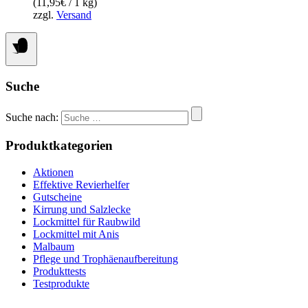
(
11,95
€
/ 1 kg)
zzgl.
Versand
Suche
Suche nach:
Produktkategorien
Aktionen
Effektive Revierhelfer
Gutscheine
Kirrung und Salzlecke
Lockmittel für Raubwild
Lockmittel mit Anis
Malbaum
Pflege und Trophäenaufbereitung
Produkttests
Testprodukte