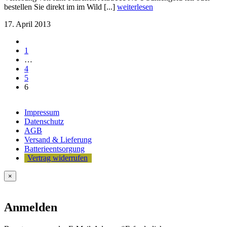
bestellen Sie direkt im im Wild [...]
weiterlesen
17. April 2013
1
…
4
5
6
Impressum
Datenschutz
AGB
Versand & Lieferung
Batterieentsorgung
Vertrag widerrufen
×
Anmelden