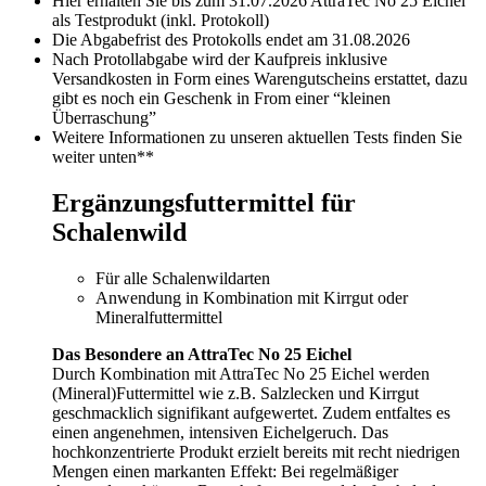
Hier erhalten Sie bis zum 31.07.2026 AttraTec No 25 Eichel
als Testprodukt (inkl. Protokoll)
Die Abgabefrist des Protokolls endet am 31.08.2026
Nach Protollabgabe wird der Kaufpreis inklusive
Versandkosten in Form eines Warengutscheins erstattet, dazu
gibt es noch ein Geschenk in From einer “kleinen
Überraschung”
Weitere Informationen zu unseren aktuellen Tests finden Sie
weiter unten**
Ergänzungsfuttermittel für
Schalenwild
Für alle Schalenwildarten
Anwendung in Kombination mit Kirrgut oder
Mineralfuttermittel
Das Besondere an AttraTec No 25 Eichel
Durch Kombination mit AttraTec No 25 Eichel werden
(Mineral)Futtermittel wie z.B. Salzlecken und Kirrgut
geschmacklich signifikant aufgewertet. Zudem entfaltes es
einen angenehmen, intensiven Eichelgeruch. Das
hochkonzentrierte Produkt erzielt bereits mit recht niedrigen
Mengen einen markanten Effekt: Bei regelmäßiger