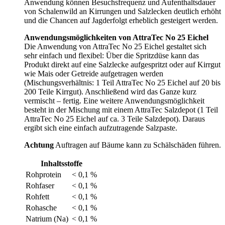
Anwendung können Besuchsfrequenz und Aufenthaltsdauer
von Schalenwild an Kirrungen und Salzlecken deutlich erhöht
und die Chancen auf Jagderfolgt erheblich gesteigert werden.
Anwendungsmöglichkeiten von AttraTec No 25 Eichel
Die Anwendung von AttraTec No 25 Eichel gestaltet sich
sehr einfach und flexibel: Über die Spritzdüse kann das
Produkt direkt auf eine Salzlecke aufgespritzt oder auf Kirrgut
wie Mais oder Getreide aufgetragen werden
(Mischungsverhältnis: 1 Teil AttraTec No 25 Eichel auf 20 bis
200 Teile Kirrgut). Anschließend wird das Ganze kurz
vermischt – fertig. Eine weitere Anwendungsmöglichkeit
besteht in der Mischung mit einem AttraTec Salzdepot (1 Teil
AttraTec No 25 Eichel auf ca. 3 Teile Salzdepot). Daraus
ergibt sich eine einfach aufzutragende Salzpaste.
Achtung
Auftragen auf Bäume kann zu Schälschäden führen.
Inhaltsstoffe
Rohprotein
< 0,1 %
Rohfaser
< 0,1 %
Rohfett
< 0,1 %
Rohasche
< 0,1 %
Natrium (Na)
< 0,1 %