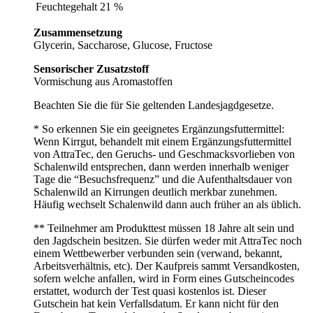
Feuchtegehalt
21 %
Zusammensetzung
Glycerin, Saccharose, Glucose, Fructose
Sensorischer Zusatzstoff
Vormischung aus Aromastoffen
Beachten Sie die für Sie geltenden Landesjagdgesetze.
* So erkennen Sie ein geeignetes Ergänzungsfuttermittel:
Wenn Kirrgut, behandelt mit einem Ergänzungsfuttermittel
von AttraTec, den Geruchs- und Geschmacksvorlieben von
Schalenwild entsprechen, dann werden innerhalb weniger
Tage die “Besuchsfrequenz” und die Aufenthaltsdauer von
Schalenwild an Kirrungen deutlich merkbar zunehmen.
Häufig wechselt Schalenwild dann auch früher an als üblich.
** Teilnehmer am Produkttest müssen 18 Jahre alt sein und
den Jagdschein besitzen. Sie dürfen weder mit AttraTec noch
einem Wettbewerber verbunden sein (verwand, bekannt,
Arbeitsverhältnis, etc). Der Kaufpreis sammt Versandkosten,
sofern welche anfallen, wird in Form eines Gutscheincodes
erstattet, wodurch der Test quasi kostenlos ist. Dieser
Gutschein hat kein Verfallsdatum. Er kann nicht für den