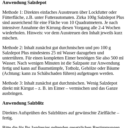
Anwendung Salzdepot
Methode 1: Direktes einfaches Ausstreuen über Lockfutter oder
Fütterfläche, z.B. unter Futterautomaten. Zirka 100g Salzdepot Plus
sind ausreichend für eine Fläche von 10 Quadratmetern. Je nach
intensiver Annahme der Kirrung diesen Vorgang alle 2-4 Wochen
wiederholen. Hinweis: vor dem Ausstreuen den Inhalt jeweils kurz
mischen.
Methode 2: Inhalt zunächst gut durchmischen und pro 100 g
Salzdepot Plus mindestens 25 ml Wasser dazugeben und
unterrühren. Für einen kompletten Eimer benötigen Sie also 500 ml
Wasser. Nach wenigen Minuten ist die Salzpaste zur Anwendung
fertig und kann auf Baumstümpfe, Totholz, Gehölze oder Bäume
(Achtung: kann zu Schälschaden führen) aufgetragen werden.
Methode 3: Inhalt zunächst gut durchmischen. Wenig Salzdepot
direkt mit Kirrgut – z. B. im Eimer – vermischen und das Ganze
ausbringen.
Anwendung Salzblitz
Direktes Aufsprühen des Salzblitzes auf gewünschte Zielfläche –
fertig.
Bitte die für Ihr Jagdrevier geltenden gesetzlichen Bestimmungen