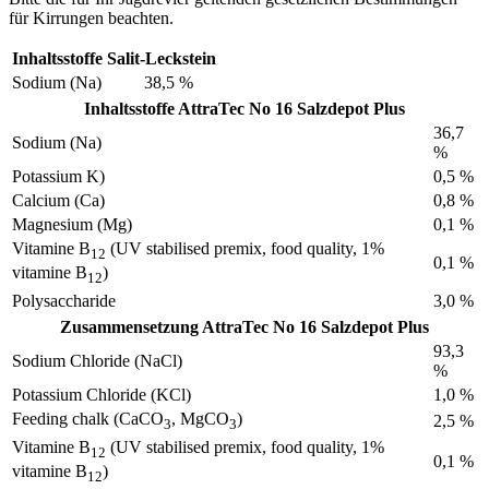
für Kirrungen beachten.
Inhaltsstoffe Salit-Leckstein
Sodium (Na)
38,5 %
Inhaltsstoffe AttraTec No 16 Salzdepot Plus
36,7
Sodium (Na)
%
Potassium K)
0,5 %
Calcium (Ca)
0,8 %
Magnesium (Mg)
0,1 %
Vitamine B
(UV stabilised premix, food quality, 1%
12
0,1 %
vitamine B
)
12
Polysaccharide
3,0 %
Zusammensetzung AttraTec No 16 Salzdepot Plus
93,3
Sodium Chloride (NaCl)
%
Potassium Chloride (KCl)
1,0 %
Feeding chalk (CaCO
, MgCO
)
2,5 %
3
3
Vitamine B
(UV stabilised premix, food quality, 1%
12
0,1 %
vitamine B
)
12