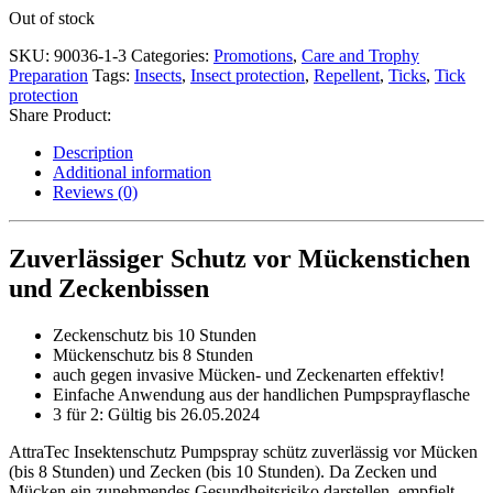
Out of stock
SKU:
90036-1-3
Categories:
Promotions
,
Care and Trophy
Preparation
Tags:
Insects
,
Insect protection
,
Repellent
,
Ticks
,
Tick
protection
Share Product:
Description
Additional information
Reviews (0)
Zuverlässiger Schutz vor Mückenstichen
und Zeckenbissen
Zeckenschutz bis 10 Stunden
Mückenschutz bis 8 Stunden
auch gegen invasive Mücken- und Zeckenarten effektiv!
Einfache Anwendung aus der handlichen Pumpsprayflasche
3 für 2: Gültig bis 26.05.2024
AttraTec Insektenschutz Pumpspray schütz zuverlässig vor Mücken
(bis 8 Stunden) und Zecken (bis 10 Stunden). Da Zecken und
Mücken ein zunehmendes Gesundheitsrisiko darstellen, empfielt