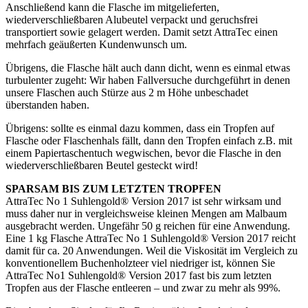
Anschließend kann die Flasche im mitgelieferten,
wiederverschließbaren Alubeutel verpackt und geruchsfrei
transportiert sowie gelagert werden. Damit setzt AttraTec einen
mehrfach geäußerten Kundenwunsch um.
Übrigens, die Flasche hält auch dann dicht, wenn es einmal etwas
turbulenter zugeht: Wir haben Fallversuche durchgeführt in denen
unsere Flaschen auch Stürze aus 2 m Höhe unbeschadet
überstanden haben.
Übrigens: sollte es einmal dazu kommen, dass ein Tropfen auf
Flasche oder Flaschenhals fällt, dann den Tropfen einfach z.B. mit
einem Papiertaschentuch wegwischen, bevor die Flasche in den
wiederverschließbaren Beutel gesteckt wird!
SPARSAM BIS ZUM LETZTEN TROPFEN
AttraTec No 1 Suhlengold® Version 2017 ist sehr wirksam und
muss daher nur in vergleichsweise kleinen Mengen am Malbaum
ausgebracht werden. Ungefähr 50 g reichen für eine Anwendung.
Eine 1 kg Flasche AttraTec No 1 Suhlengold® Version 2017 reicht
damit für ca. 20 Anwendungen. Weil die Viskosität im Vergleich zu
konventionellem Buchenholzteer viel niedriger ist, können Sie
AttraTec No1 Suhlengold® Version 2017 fast bis zum letzten
Tropfen aus der Flasche entleeren – und zwar zu mehr als 99%.