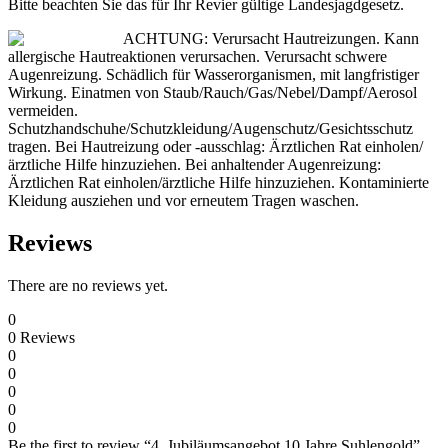
Bitte beachten Sie das für Ihr Revier gültige Landesjagdgesetz.
ACHTUNG: Verursacht Hautreizungen. Kann
allergische Hautreaktionen verursachen. Verursacht schwere
Augenreizung. Schädlich für Wasserorganismen, mit langfristiger
Wirkung. Einatmen von Staub/Rauch/Gas/Nebel/Dampf/Aerosol
vermeiden.
Schutzhandschuhe/Schutzkleidung/Augenschutz/Gesichtsschutz
tragen. Bei Hautreizung oder -ausschlag: Ärztlichen Rat einholen/
ärztliche Hilfe hinzuziehen. Bei anhaltender Augenreizung:
Ärztlichen Rat einholen/ärztliche Hilfe hinzuziehen. Kontaminierte
Kleidung ausziehen und vor erneutem Tragen waschen.
Reviews
There are no reviews yet.
0
0
Reviews
0
0
0
0
0
Be the first to review “4. Jubiläumsangebot 10 Jahre Suhlengold”