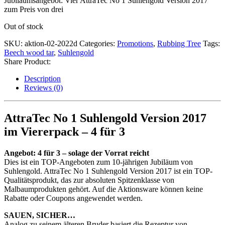
Jubiläumsangebot: Vier AttraTec No 1 Suhlengold Version 2017
zum Preis von drei
Out of stock
SKU:
aktion-02-2022d
Categories:
Promotions
,
Rubbing Tree
Tags:
Beech wood tar
,
Suhlengold
Share Product:
Description
Reviews (0)
AttraTec No 1 Suhlengold Version 2017
im Viererpack – 4 für 3
Angebot: 4 für 3 – solage der Vorrat reicht
Dies ist ein TOP-Angeboten zum 10-jährigen Jubiläum von
Suhlengold. AttraTec No 1 Suhlengold Version 2017 ist ein TOP-
Qualitätsprodukt, das zur absoluten Spitzenklasse von
Malbaumprodukten gehört. Auf die Aktionsware können keine
Rabatte oder Coupons angewendet werden.
SAUEN, SICHER…
Analog zu seinem älteren Bruder basiert die Rezeptur von