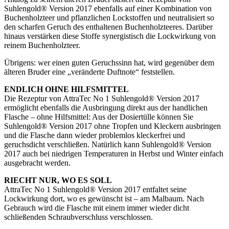
Suhlengold® Version 2017 ebenfalls auf einer Kombination von
Buchenholzteer und pflanzlichen Lockstoffen und neutralisiert so
den scharfen Geruch des enthaltenen Buchenholzteeres. Darüber
hinaus verstärken diese Stoffe synergistisch die Lockwirkung von
reinem Buchenholzteer.
Übrigens: wer einen guten Geruchssinn hat, wird gegenüber dem
älteren Bruder eine „veränderte Duftnote“ feststellen.
ENDLICH OHNE HILFSMITTEL
Die Rezeptur von AttraTec No 1 Suhlengold® Version 2017
ermöglicht ebenfalls die Ausbringung direkt aus der handlichen
Flasche – ohne Hilfsmittel: Aus der Dosiertülle können Sie
Suhlengold® Version 2017 ohne Tropfen und Kleckern ausbringen
und die Flasche dann wieder problemlos kleckerfrei und
geruchsdicht verschließen. Natürlich kann Suhlengold® Version
2017 auch bei niedrigen Temperaturen in Herbst und Winter einfach
ausgebracht werden.
RIECHT NUR, WO ES SOLL
AttraTec No 1 Suhlengold® Version 2017 entfaltet seine
Lockwirkung dort, wo es gewünscht ist – am Malbaum. Nach
Gebrauch wird die Flasche mit einem immer wieder dicht
schließenden Schraubverschluss verschlossen.